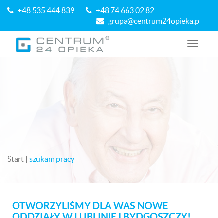
+48 535 444 839
+48 74 663 02 82
grupa@centrum24opieka.pl
N
a
w
i
g
a
c
j
a
Start
|
szukam pracy
OTWORZYLIŚMY DLA WAS NOWE
ODDZIAŁY W LUBLINIE I BYDGOSZCZY!