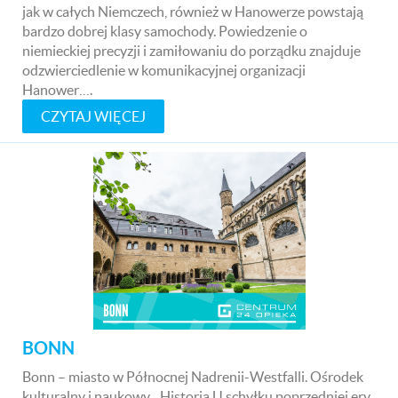
jak w całych Niemczech, również w Hanowerze powstają
bardzo dobrej klasy samochody. Powiedzenie o
niemieckiej precyzji i zamiłowaniu do porządku znajduje
odzwierciedlenie w komunikacyjnej organizacji
Hanower….
CZYTAJ WIĘCEJ
BONN
Bonn – miasto w Północnej Nadrenii-Westfalli. Ośrodek
kulturalny i naukowy. Historia U schyłku poprzedniej ery