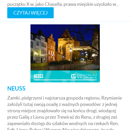
początku X w. jako Chasella, prawa miejskie uzyskało w…
CZYTAJ WIĘCEJ
NEUSS
Zamki, pielgrzymi i najstarsza gospoda regionu. Rzymianie
założyli tutaj swoją osadę z ważnych powodów: z jednej
strony miejsce znajdowało się na końcu drogi, wiodącej
przez Galię z Lionu przez Trewiraż do Renu, z drugiej zaś
zapewniało dostęp do szlaków wodnych na rzekach Ren,
Erft, Lippe, Ruhra i Wupper. Nic więc dziwnego, że cała