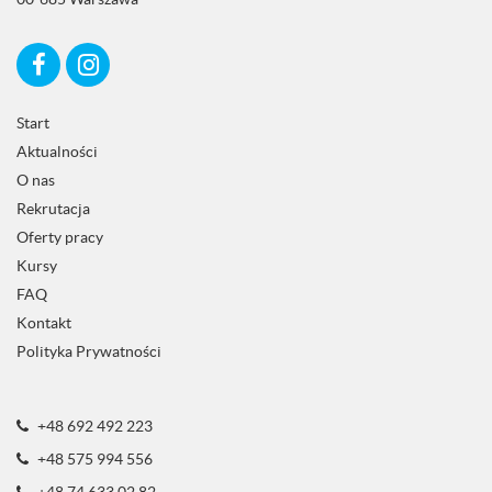
)
Start
Aktualności
O nas
Rekrutacja
Oferty pracy
Kursy
FAQ
Kontakt
Polityka Prywatności
+48 692 492 223
+48 575 994 556
+48 74 633 02 82