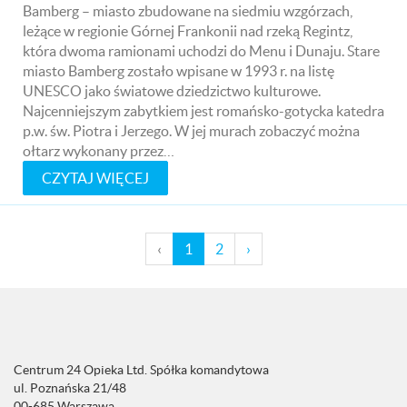
Bamberg – miasto zbudowane na siedmiu wzgórzach,
leżące w regionie Górnej Frankonii nad rzeką Regintz,
która dwoma ramionami uchodzi do Menu i Dunaju. Stare
miasto Bamberg zostało wpisane w 1993 r. na listę
UNESCO jako światowe dziedzictwo kulturowe.
Najcenniejszym zabytkiem jest romańsko-gotycka katedra
p.w. św. Piotra i Jerzego. W jej murach zobaczyć można
ołtarz wykonany przez…
CZYTAJ WIĘCEJ
(
‹
1
2
›
c
u
r
r
e
n
Centrum 24 Opieka Ltd. Spółka komandytowa
t
ul. Poznańska 21/48
00-685 Warszawa