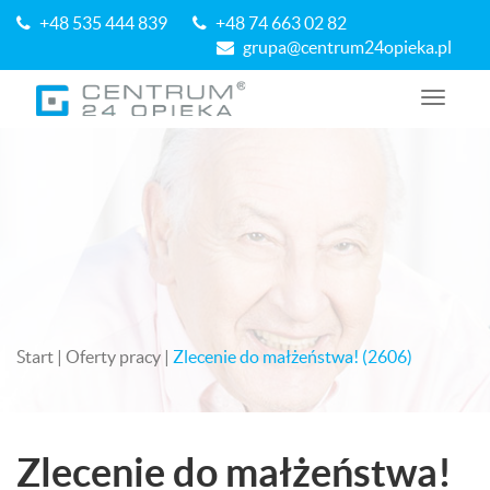
+48 535 444 839
+48 74 663 02 82
grupa@centrum24opieka.pl
N
a
w
i
g
a
c
j
a
Start
|
Oferty pracy
|
Zlecenie do małżeństwa! (2606)
Zlecenie do małżeństwa!