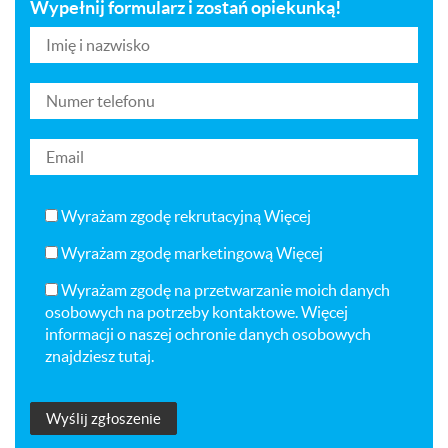
Wypełnij formularz i zostań opiekunką!
Wyrażam zgodę rekrutacyjną
Więcej
Wyrażam zgodę marketingową
Więcej
Wyrażam zgodę na przetwarzanie moich danych
osobowych na potrzeby kontaktowe. Więcej
informacji o naszej ochronie danych osobowych
znajdziesz
tutaj
.