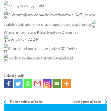
Sklepy w zasięgu ręki
Gwarantujemy wsparcie koordynatora 24/7 , pewne i
stabilne zatrudnienie, oraz długofalową współpracę.
Więcej informacji u Koordynatora Zlecenia :
Doris 575 492 244
Kontakt od pon do pt w godz 8:00-16:00
wodzislawslaski@centrum24opieka.pl
Udostępnij:
Nawigacja
Poprzednia oferta
Następna oferta
wpisu